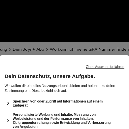
nung
Dein Joyn+ Abo
Wo kann ich meine GPA Nummer finden
 finden?
ews
tore erhältst du automatisch von Google eine
Mail wird dir die Bestellnummer und ein Rechnungsbeleg