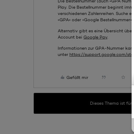
Die Bestellnummer (auch
«
GPA Numm
Play. Die Bestellnummer beginnt im
verschiedenen Zahlenreihen. Suche e
«GPA»
oder
«
Google Bestellnummer
»
.
Alternativ gibt es eine Übersicht üb
Account bei
Google Pay
.
Informationen zur GPA-Nummer kanns
unter
https://support.google.com/st
Gefällt mir
Dieses Thema ist für