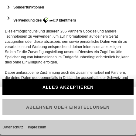
er
»
) findest du in der Bestätigungsmail von Google
mer mit den Buchstaben
«GPA»
, gefolgt von
infach in deinem E-Mail-Account mit dem Begriff
er deine getätigten Einkäufe und Zahlungen in deinem
t du auch direkt bei Google erhalten
ore/answer/13714320
.
Teilen
 neue Kommentare geschlossen.