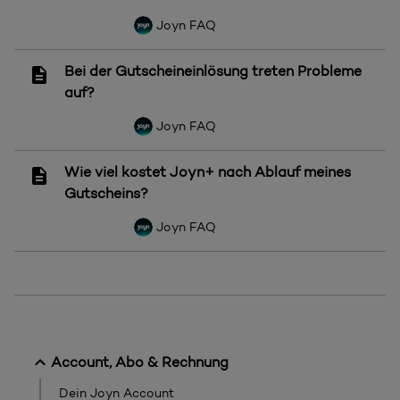
Joyn FAQ
Bei der Gutscheineinlösung treten Probleme
auf?
Joyn FAQ
Wie viel kostet Joyn+ nach Ablauf meines
Gutscheins?
Joyn FAQ
Account, Abo & Rechnung
Dein Joyn Account