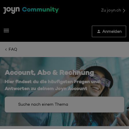
Zu joyn.ch
Anmelden
FAQ
Account, Abo & Rechnung
Hier findest du die häufigsten Fragen und
Antworten zu deinem Joyn Account