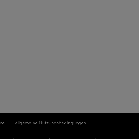
ise
Allgemeine Nutzungsbedingungen