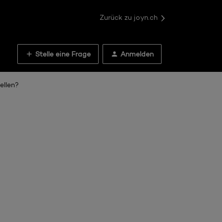
Zurück zu joyn.ch
Stelle eine Frage
Anmelden
ellen?