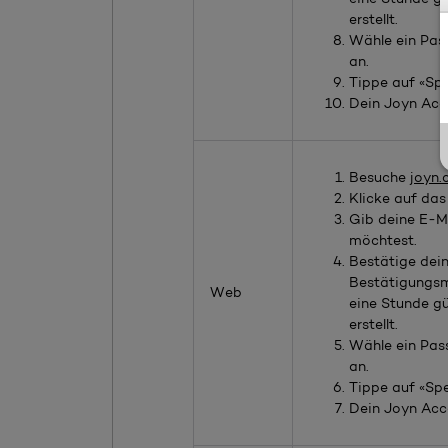
erstellt.
Wähle ein Pass
an.
Tippe auf «Spe
Dein Joyn Accou
Besuche
joyn.
Klicke auf da
Gib deine E-Ma
möchtest.
Bestätige dein
Bestätigungsmai
Web
eine Stunde gü
erstellt.
Wähle ein Pass
an.
Tippe auf «Spe
Dein Joyn Accou