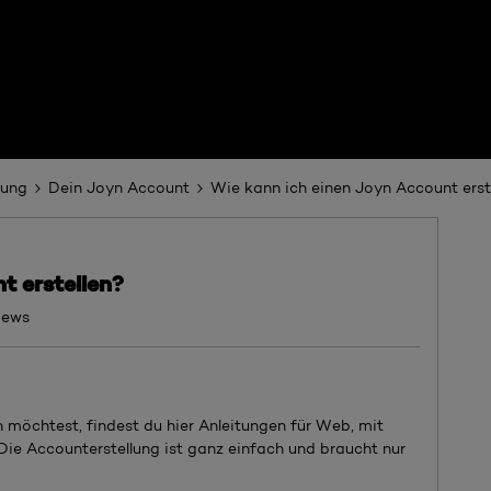
nung
Dein Joyn Account
Wie kann ich einen Joyn Account erst
t erstellen?
iews
 möchtest, findest du hier Anleitungen für Web, mit
ie Accounterstellung ist ganz einfach und braucht nur