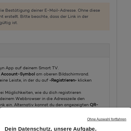
 die Bestätigung deiner E-Mail-Adresse. Ohne diese
erstellt. Bitte beachte, dass der Link in der
ültig ist.
oyn App auf deinem Smart TV.
m
Account-Symbol
am oberen Bildschirmrand.
eine Leiste, in der du auf «
Registrieren
» klicken
ei Möglichkeiten, wie du dich registrieren
 deinem Webbrowser in die Adresszeile den
nk ein. Alternativ kannst du den angezeigten
QR-
er Handy-Kamera oder mit einer entsprechenden
il-Adresse ein, mit der du dich bei Joyn registrieren