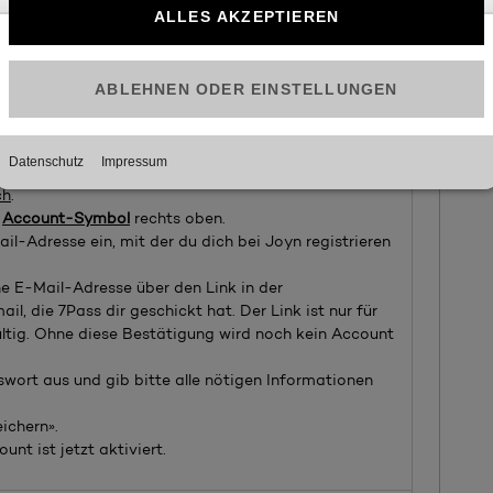
wort aus und gib bitte alle nötigen Informationen
ichern».
nt ist jetzt aktiviert.
ch
.
s
Account-Symbol
rechts oben.
il-Adresse ein, mit der du dich bei Joyn registrieren
e E-Mail-Adresse über den Link in der
l, die 7Pass dir geschickt hat. Der Link ist nur für
ltig. Ohne diese Bestätigung wird noch kein Account
wort aus und gib bitte alle nötigen Informationen
ichern».
nt ist jetzt aktiviert.