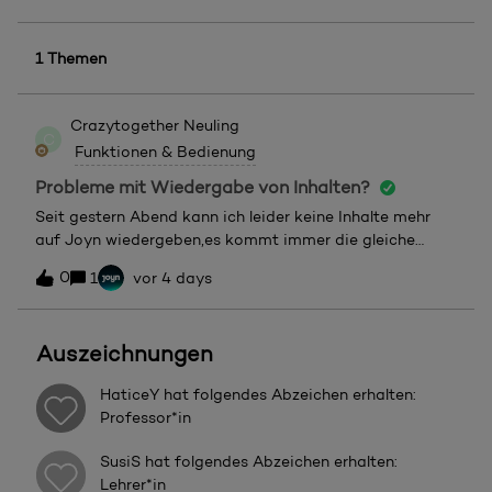
1 Themen
Crazytogether
Neuling
C
Funktionen & Bedienung
Probleme mit Wiedergabe von Inhalten?
Seit gestern Abend kann ich leider keine Inhalte mehr
auf Joyn wiedergeben,es kommt immer die gleiche
Fehlermeldung. Ich dachte vielleicht ginge es heute
0
1
vor 4 days
wieder, aber leider kein Erfolg! Ich habe auch schon
geschaut ob ich die App aktualisieren muss, aber
Fehlanzeige. Kann mir jemand damit behilflich sein?
Auszeichnungen
HaticeY
hat folgendes Abzeichen erhalten:
Professor*in
SusiS
hat folgendes Abzeichen erhalten:
Lehrer*in