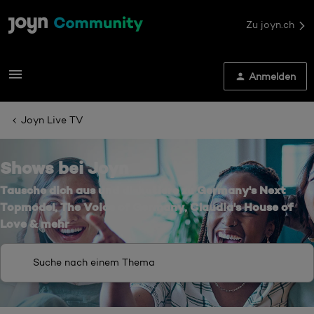
Zu joyn.ch
Anmelden
Joyn Live TV
Shows bei Joyn
Tausche dich aus und diskutiere zu Germany's Next
Topmodel, The Voice of Germany, Claudia's House of
Love & mehr