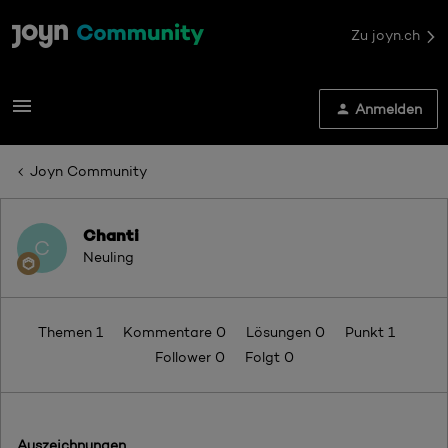
Zu joyn.ch
Anmelden
Joyn Community
Chanti
C
Neuling
Themen 1
Kommentare 0
Lösungen 0
Punkt 1
Follower
0
Folgt
0
Auszeichnungen