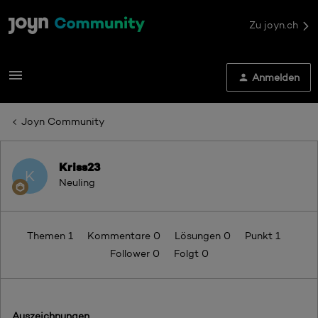
Zu joyn.ch
Anmelden
Joyn Community
Kriss23
K
Neuling
Themen 1
Kommentare 0
Lösungen 0
Punkt 1
Follower
0
Folgt
0
Auszeichnungen