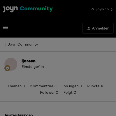
Zu joyn.ch
Anmelden
Joyn Community
ljoreen
L
Einsteiger*in
Themen 0
Kommentare 3
Lösungen 0
Punkte 18
Follower
0
Folgt
0
Auszeichnungen