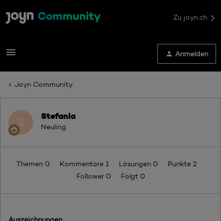
Zu joyn.ch
Anmelden
Joyn Community
Stefania
S
Neuling
Themen 0
Kommentare 1
Lösungen 0
Punkte 2
Follower
0
Folgt
0
Auszeichnungen