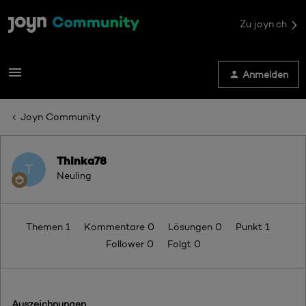
Zu joyn.ch
Anmelden
Joyn Community
Thinka78
T
Neuling
Themen 1
Kommentare 0
Lösungen 0
Punkt 1
Follower
0
Folgt
0
Auszeichnungen